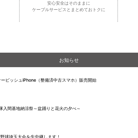
安心安全はそのままに
ケーブルサービスとまとめておトクに
お知らせ
ービッシュiPhone（整備済中古スマホ）販売開始
自衛隊入間基地納涼祭～盆踊りと花火の夕べ～
高校野球埼玉大会を生中継します！