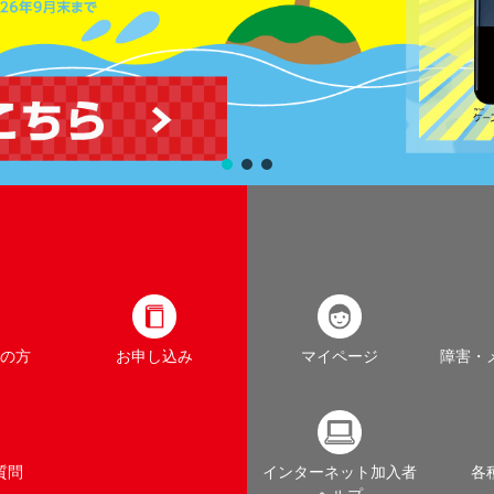
の方
お申し込み
マイページ
障害・
質問
インターネット加入者
各