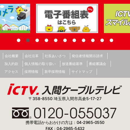
会社概要
会社沿革
社長あいさつ
発信者情報開示請求
加入約款
個人情報の取り扱い
放送番組基準
番組審議会
アクセス
採用情報
新卒採用情報
サイトマップ
〒358-8550 埼玉県入間市高倉5-17-27
携帯電話からおかけの方は：04-2965-0550
FAX：04-2965-5432