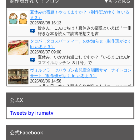
制作班がゆく！ブログ
もっと見る
公式X
Tweets by irumatv
公式Facebook