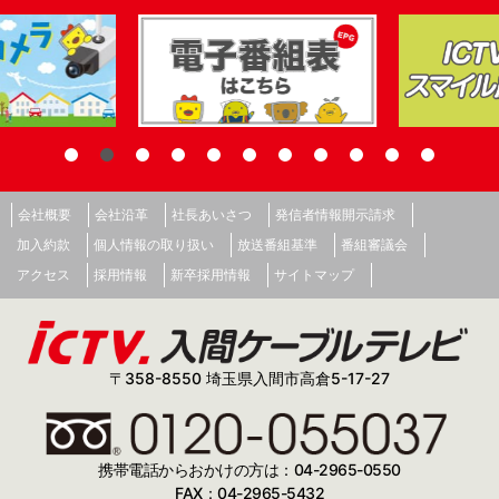
会社概要
会社沿革
社長あいさつ
発信者情報開示請求
加入約款
個人情報の取り扱い
放送番組基準
番組審議会
アクセス
採用情報
新卒採用情報
サイトマップ
〒358-8550 埼玉県入間市高倉5-17-27
携帯電話からおかけの方は：04-2965-0550
FAX：04-2965-5432