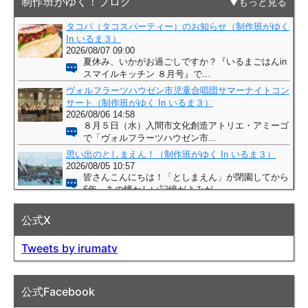
制作班がゆく！ブログ
もっと見る
公式X
Tweets by irumatv
公式Facebook