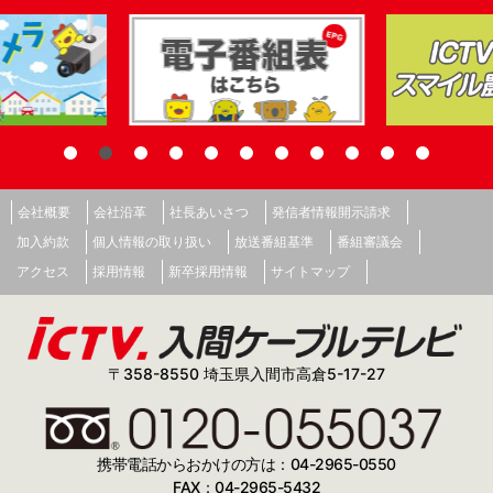
会社概要
会社沿革
社長あいさつ
発信者情報開示請求
加入約款
個人情報の取り扱い
放送番組基準
番組審議会
アクセス
採用情報
新卒採用情報
サイトマップ
〒358-8550 埼玉県入間市高倉5-17-27
携帯電話からおかけの方は：04-2965-0550
FAX：04-2965-5432