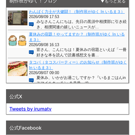
制作班がゆく！ブログ
もっと見る
公式X
Tweets by irumatv
公式Facebook