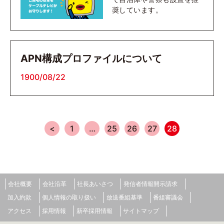
奨しています。
APN構成プロファイルについて
1900/08/22
<
1
…
25
26
27
28
会社概要
会社沿革
社長あいさつ
発信者情報開示請求
加入約款
個人情報の取り扱い
放送番組基準
番組審議会
アクセス
採用情報
新卒採用情報
サイトマップ