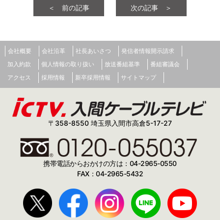
＜ 前の記事
次の記事 ＞
会社概要
会社沿革
社長あいさつ
発信者情報開示請求
加入約款
個人情報の取り扱い
放送番組基準
番組審議会
アクセス
採用情報
新卒採用情報
サイトマップ
〒358-8550 埼玉県入間市高倉5-17-27
携帯電話からおかけの方は：04-2965-0550
FAX：04-2965-5432