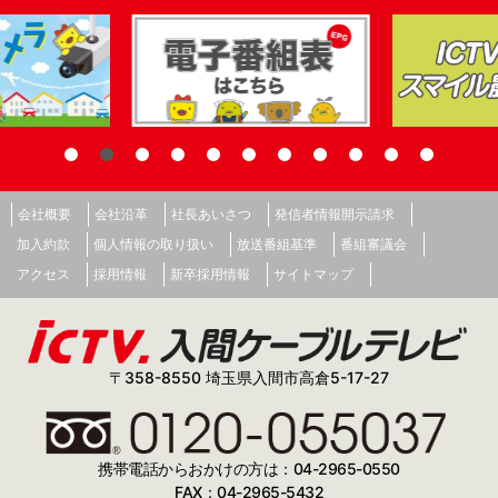
会社概要
会社沿革
社長あいさつ
発信者情報開示請求
加入約款
個人情報の取り扱い
放送番組基準
番組審議会
アクセス
採用情報
新卒採用情報
サイトマップ
〒358-8550 埼玉県入間市高倉5-17-27
携帯電話からおかけの方は：04-2965-0550
FAX：04-2965-5432