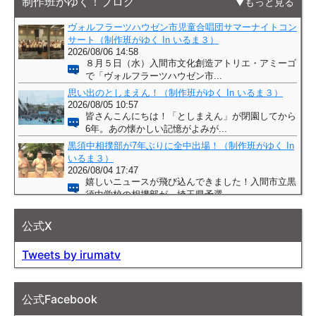
制作班がゆく！ブログ
もっと見る
公式X
Tweets by irumatv
公式Facebook