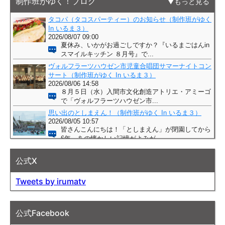
制作班がゆく！ブログ
もっと見る
公式X
Tweets by irumatv
公式Facebook