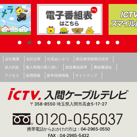
会社概要
会社沿革
社長あいさつ
発信者情報開示請求
加入約款
個人情報の取り扱い
放送番組基準
番組審議会
アクセス
採用情報
新卒採用情報
サイトマップ
〒358-8550 埼玉県入間市高倉5-17-27
携帯電話からおかけの方は：04-2965-0550
FAX：04-2965-5432