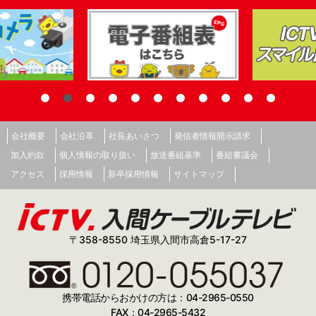
会社概要
会社沿革
社長あいさつ
発信者情報開示請求
加入約款
個人情報の取り扱い
放送番組基準
番組審議会
アクセス
採用情報
新卒採用情報
サイトマップ
〒358-8550 埼玉県入間市高倉5-17-27
携帯電話からおかけの方は：04-2965-0550
FAX：04-2965-5432