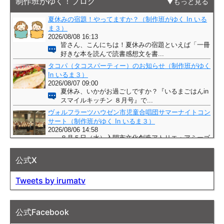
制作班がゆく！ブログ
もっと見る
公式X
Tweets by irumatv
公式Facebook