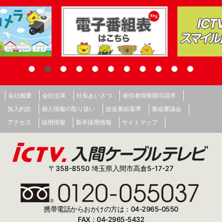
会社概要
会社沿革
社長あいさつ
発信者情報開示請求
加入約款
個人情報の取り扱い
放送番組基準
番組審議会
アクセス
採用情報
新卒採用情報
サイトマップ
〒358-8550 埼玉県入間市高倉5-17-27
携帯電話からおかけの方は：04-2965-0550
FAX：04-2965-5432