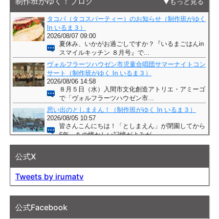
制作班がゆく！ブログ
もっと見る
公式X
Tweets by irumatv
公式Facebook