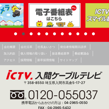
会社概要
会社沿革
社長あいさつ
発信者情報開示請求
加入約款
個人情報の取り扱い
放送番組基準
番組審議会
アクセス
採用情報
新卒採用情報
サイトマップ
〒358-8550 埼玉県入間市高倉5-17-27
携帯電話からおかけの方は：04-2965-0550
FAX：04-2965-5432