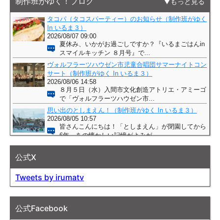
制作班がゆく！ブログ
もっと見る
公式X
Tweets by irumatv
公式Facebook