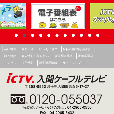
会社概要
会社沿革
社長あいさつ
発信者情報開示請求
加入約款
個人情報の取り扱い
放送番組基準
番組審議会
アクセス
採用情報
新卒採用情報
サイトマップ
〒358-8550 埼玉県入間市高倉5-17-27
携帯電話からおかけの方は：04-2965-0550
FAX：04-2965-5432