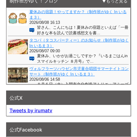
制作班がゆく！ブログ
もっと見る
公式X
Tweets by irumatv
公式Facebook