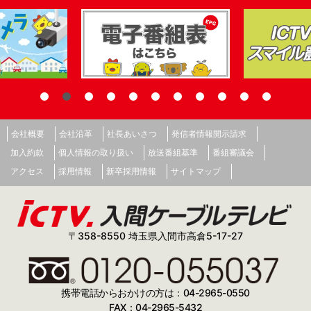
会社概要
会社沿革
社長あいさつ
発信者情報開示請求
加入約款
個人情報の取り扱い
放送番組基準
番組審議会
アクセス
採用情報
新卒採用情報
サイトマップ
〒358-8550 埼玉県入間市高倉5-17-27
携帯電話からおかけの方は：04-2965-0550
FAX：04-2965-5432