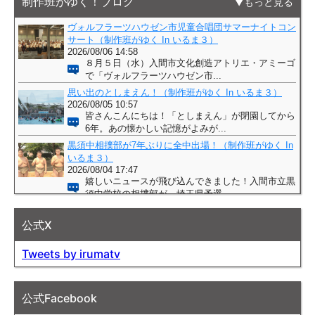
制作班がゆく！ブログ
もっと見る
公式X
Tweets by irumatv
公式Facebook