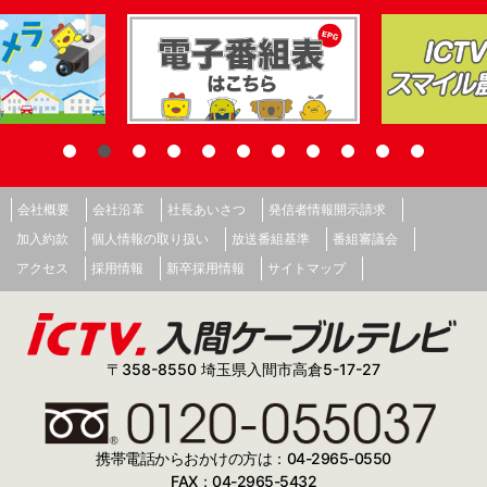
会社概要
会社沿革
社長あいさつ
発信者情報開示請求
加入約款
個人情報の取り扱い
放送番組基準
番組審議会
アクセス
採用情報
新卒採用情報
サイトマップ
〒358-8550 埼玉県入間市高倉5-17-27
携帯電話からおかけの方は：04-2965-0550
FAX：04-2965-5432