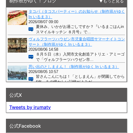
制作班がゆく！ブログ
もっと見る
公式X
Tweets by irumatv
公式Facebook