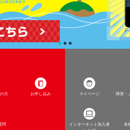
の方
お申し込み
マイページ
障害・
質問
インターネット加入者
各