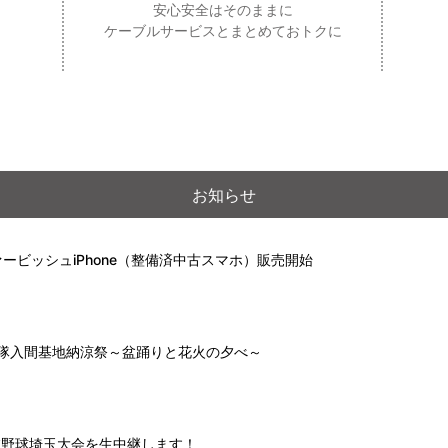
安心安全はそのままに
ケーブルサービスとまとめておトクに
お知らせ
ービッシュiPhone（整備済中古スマホ）販売開始
自衛隊入間基地納涼祭～盆踊りと花火の夕べ～
高校野球埼玉大会を生中継します！