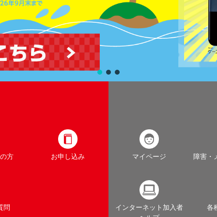
の方
お申し込み
マイページ
障害・
質問
インターネット加入者
各