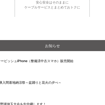
安心安全はそのままに
ケーブルサービスとまとめておトクに
お知らせ
ービッシュiPhone（整備済中古スマホ）販売開始
自衛隊入間基地納涼祭～盆踊りと花火の夕べ～
高校野球埼玉大会を生中継します！