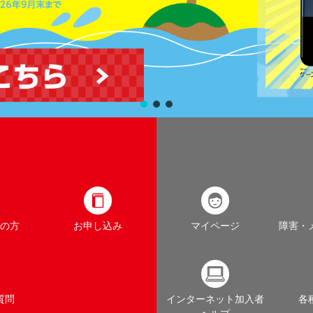
の方
お申し込み
マイページ
障害・
質問
インターネット加入者
各