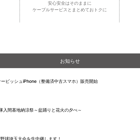
安心安全はそのままに
ケーブルサービスとまとめておトクに
お知らせ
ービッシュiPhone（整備済中古スマホ）販売開始
自衛隊入間基地納涼祭～盆踊りと花火の夕べ～
高校野球埼玉大会を生中継します！