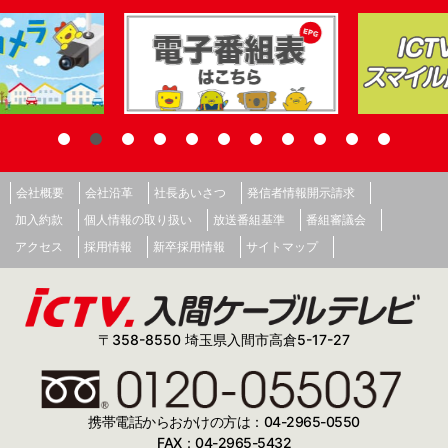
会社概要
会社沿革
社長あいさつ
発信者情報開示請求
加入約款
個人情報の取り扱い
放送番組基準
番組審議会
アクセス
採用情報
新卒採用情報
サイトマップ
〒358-8550 埼玉県入間市高倉5-17-27
携帯電話からおかけの方は：04-2965-0550
FAX：04-2965-5432