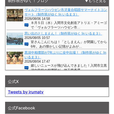
制作班がゆく！ブログ
もっと見る
公式X
Tweets by irumatv
公式Facebook