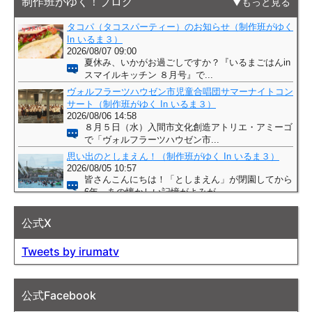
制作班がゆく！ブログ
もっと見る
公式X
Tweets by irumatv
公式Facebook