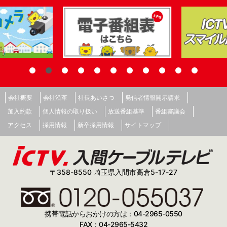
会社概要
会社沿革
社長あいさつ
発信者情報開示請求
加入約款
個人情報の取り扱い
放送番組基準
番組審議会
アクセス
採用情報
新卒採用情報
サイトマップ
〒358-8550 埼玉県入間市高倉5-17-27
携帯電話からおかけの方は：04-2965-0550
FAX：04-2965-5432