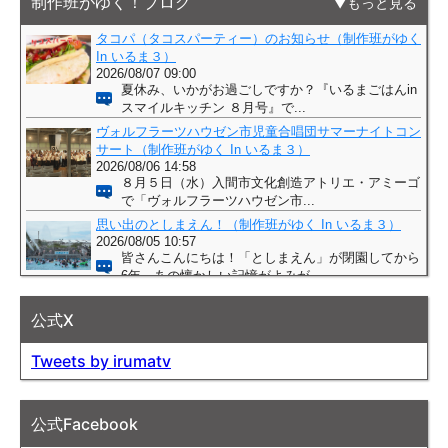
制作班がゆく！ブログ
もっと見る
公式X
Tweets by irumatv
公式Facebook