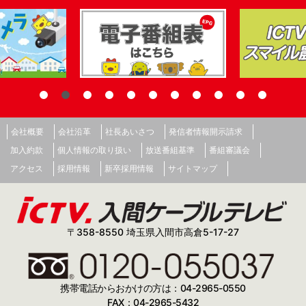
会社概要
会社沿革
社長あいさつ
発信者情報開示請求
加入約款
個人情報の取り扱い
放送番組基準
番組審議会
アクセス
採用情報
新卒採用情報
サイトマップ
〒358-8550 埼玉県入間市高倉5-17-27
携帯電話からおかけの方は：04-2965-0550
FAX：04-2965-5432