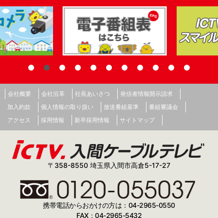
会社概要
会社沿革
社長あいさつ
発信者情報開示請求
加入約款
個人情報の取り扱い
放送番組基準
番組審議会
アクセス
採用情報
新卒採用情報
サイトマップ
〒358-8550 埼玉県入間市高倉5-17-27
携帯電話からおかけの方は：04-2965-0550
FAX：04-2965-5432