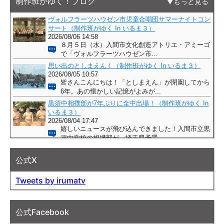
制作班がゆく！ブログ
もっと見る
公式X
Tweets by irumatv
公式Facebook