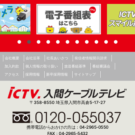
会社概要
会社沿革
社長あいさつ
発信者情報開示請求
加入約款
個人情報の取り扱い
放送番組基準
番組審議会
アクセス
採用情報
新卒採用情報
サイトマップ
〒358-8550 埼玉県入間市高倉5-17-27
携帯電話からおかけの方は：04-2965-0550
FAX：04-2965-5432