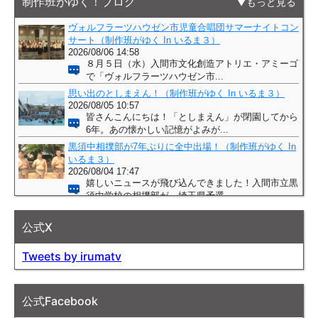
制作班がゆく！ブログ
もっと見る
公式X
Tweets by irumatv
公式Facebook