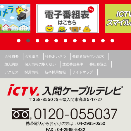
会社概要
会社沿革
社長あいさつ
発信者情報開示請求
加入約款
個人情報の取り扱い
放送番組基準
番組審議会
アクセス
採用情報
新卒採用情報
サイトマップ
〒358-8550 埼玉県入間市高倉5-17-27
携帯電話からおかけの方は：04-2965-0550
FAX：04-2965-5432