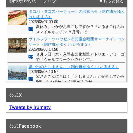
制作班がゆく！ブログ
もっと見る
公式X
Tweets by irumatv
公式Facebook