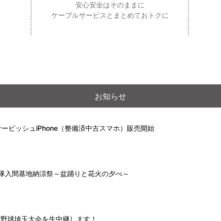
安心安全はそのままに
ケーブルサービスとまとめておトクに
お知らせ
ービッシュiPhone（整備済中古スマホ）販売開始
自衛隊入間基地納涼祭～盆踊りと花火の夕べ～
高校野球埼玉大会を生中継します！