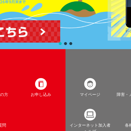
の方
お申し込み
マイページ
障害・
質問
インターネット加入者
各