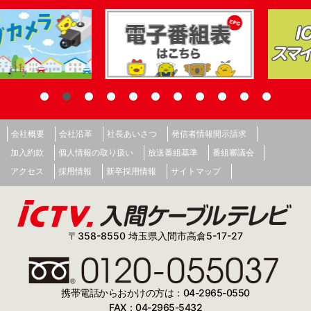
会社概要
会社沿革
社長あいさつ
発信者情報開示請求
加入約款
個人情報の取り扱い
放送番組基準
番組審議会
アクセス
採用情報
新卒採用情報
サイトマップ
〒358-8550 埼玉県入間市高倉5-17-27
携帯電話からおかけの方は：04-2965-0550
FAX：04-2965-5432