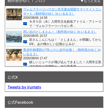
制作班がゆく！ブログ
もっと見る
公式X
Tweets by irumatv
公式Facebook