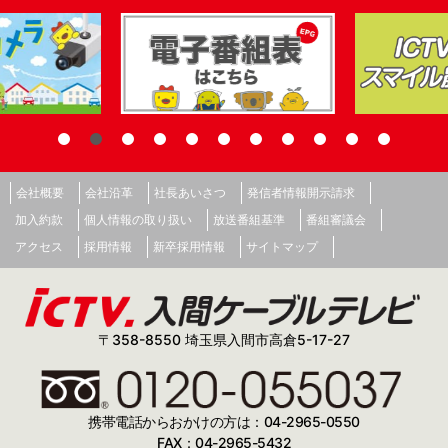
会社概要
会社沿革
社長あいさつ
発信者情報開示請求
加入約款
個人情報の取り扱い
放送番組基準
番組審議会
アクセス
採用情報
新卒採用情報
サイトマップ
〒358-8550 埼玉県入間市高倉5-17-27
携帯電話からおかけの方は：04-2965-0550
FAX：04-2965-5432