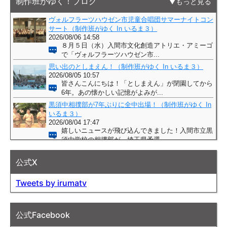
制作班がゆく！ブログ
もっと見る
公式X
Tweets by irumatv
公式Facebook