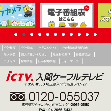
会社概要
会社沿革
社長あいさつ
発信者情報開示請求
加入約款
個人情報の取り扱い
放送番組基準
番組審議会
アクセス
採用情報
新卒採用情報
サイトマップ
〒358-8550 埼玉県入間市高倉5-17-27
携帯電話からおかけの方は：04-2965-0550
FAX：04-2965-5432