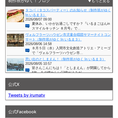
制作班がゆく！ブログ
もっと見る
公式X
Tweets by irumatv
公式Facebook