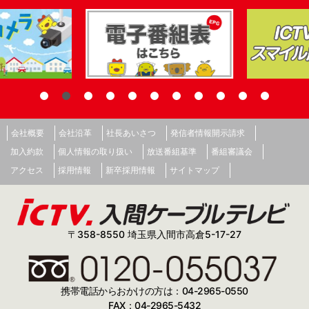
会社概要
会社沿革
社長あいさつ
発信者情報開示請求
加入約款
個人情報の取り扱い
放送番組基準
番組審議会
アクセス
採用情報
新卒採用情報
サイトマップ
〒358-8550 埼玉県入間市高倉5-17-27
携帯電話からおかけの方は：04-2965-0550
FAX：04-2965-5432