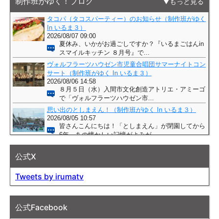
制作班がゆく！ブログ
もっと見る
公式X
Tweets by irumatv
公式Facebook