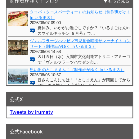
制作班がゆく！ブログ
もっと見る
公式X
Tweets by irumatv
公式Facebook