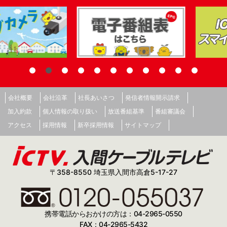
会社概要
会社沿革
社長あいさつ
発信者情報開示請求
加入約款
個人情報の取り扱い
放送番組基準
番組審議会
アクセス
採用情報
新卒採用情報
サイトマップ
〒358-8550 埼玉県入間市高倉5-17-27
携帯電話からおかけの方は：04-2965-0550
FAX：04-2965-5432