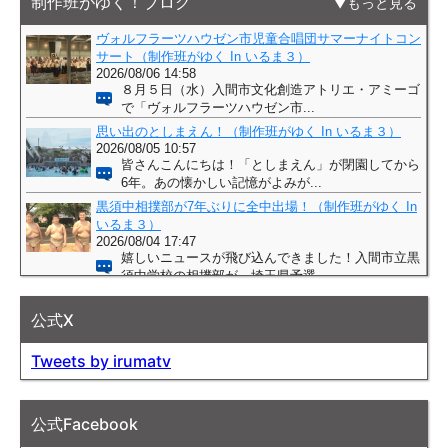
制作班がゆく！ブログ
もっと見る
公式X
Tweets by irumatv
公式Facebook