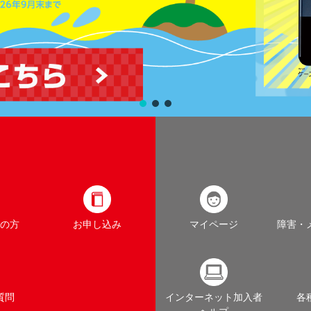
の方
お申し込み
マイページ
障害・
質問
インターネット加入者
各