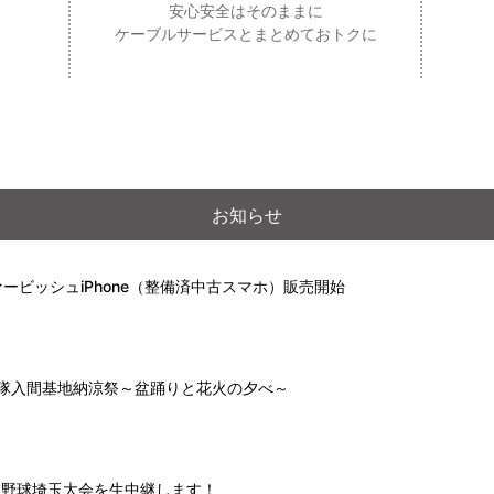
安心安全はそのままに
ケーブルサービスとまとめておトクに
お知らせ
ービッシュiPhone（整備済中古スマホ）販売開始
自衛隊入間基地納涼祭～盆踊りと花火の夕べ～
高校野球埼玉大会を生中継します！