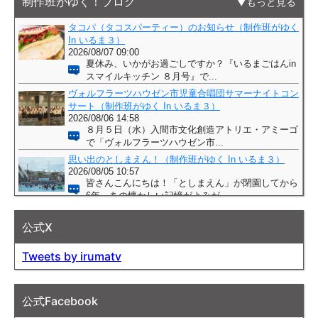
制作班がゆく！ブログ
もっと見る
公式X
Tweets by irumatv
公式Facebook