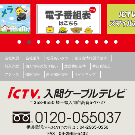
会社概要
会社沿革
社長あいさつ
発信者情報開示請求
加入約款
個人情報の取り扱い
放送番組基準
番組審議会
アクセス
採用情報
新卒採用情報
サイトマップ
〒358-8550 埼玉県入間市高倉5-17-27
携帯電話からおかけの方は：04-2965-0550
FAX：04-2965-5432