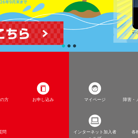
の方
お申し込み
マイページ
障害・
質問
インターネット加入者
各