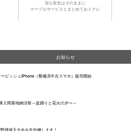
安心安全はそのままに
ケーブルサービスとまとめておトクに
お知らせ
ービッシュiPhone（整備済中古スマホ）販売開始
自衛隊入間基地納涼祭～盆踊りと花火の夕べ～
高校野球埼玉大会を生中継します！