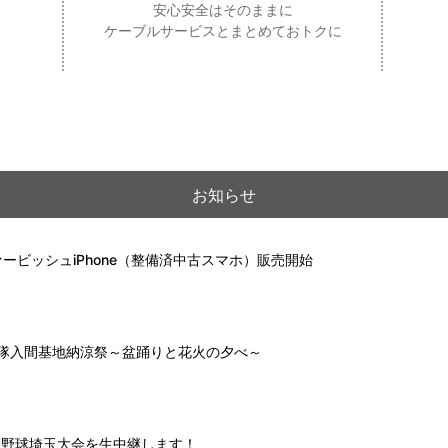
安心安全はそのままに
ケーブルサービスとまとめておトクに
お知らせ
ービッシュiPhone（整備済中古スマホ）販売開始
自衛隊入間基地納涼祭～盆踊りと花火の夕べ～
高校野球埼玉大会を生中継します！