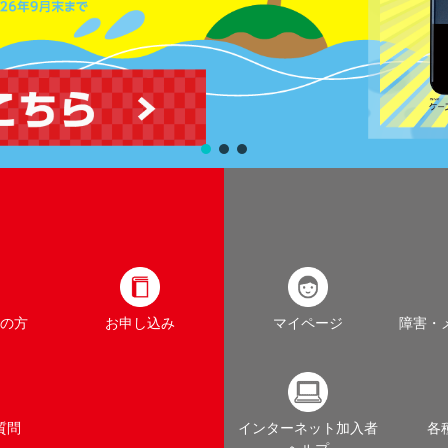
の方
お申し込み
マイページ
障害・
質問
インターネット加入者
各