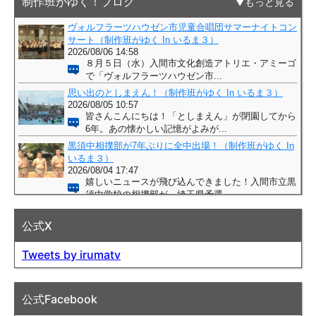
制作班がゆく！ブログ
もっと見る
公式X
Tweets by irumatv
公式Facebook