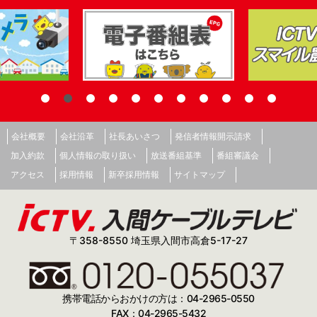
会社概要
会社沿革
社長あいさつ
発信者情報開示請求
加入約款
個人情報の取り扱い
放送番組基準
番組審議会
アクセス
採用情報
新卒採用情報
サイトマップ
〒358-8550 埼玉県入間市高倉5-17-27
携帯電話からおかけの方は：04-2965-0550
FAX：04-2965-5432