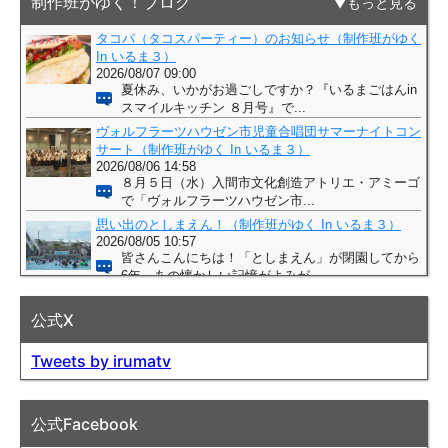
制作班がゆく！ブログ
もっと見る
公式X
Tweets by irumatv
公式Facebook