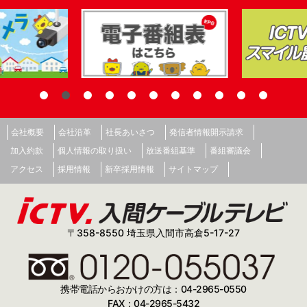
会社概要
会社沿革
社長あいさつ
発信者情報開示請求
加入約款
個人情報の取り扱い
放送番組基準
番組審議会
アクセス
採用情報
新卒採用情報
サイトマップ
〒358-8550 埼玉県入間市高倉5-17-27
携帯電話からおかけの方は：04-2965-0550
FAX：04-2965-5432