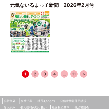
元気ないるまっ子新聞 2026年2月号
1
2
3
4
…
11
>
会社概要
会社沿革
社長あいさつ
発信者情報開示請求
加入約款
個人情報の取り扱い
放送番組基準
番組審議会