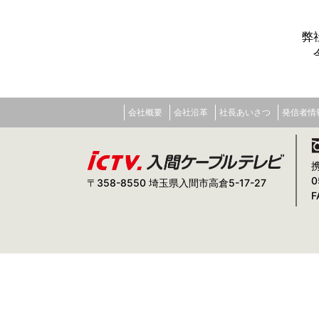
弊
会社概要
会社沿革
社長あいさつ
発信者情
0
〒358-8550 埼玉県入間市高倉5-17-27
F