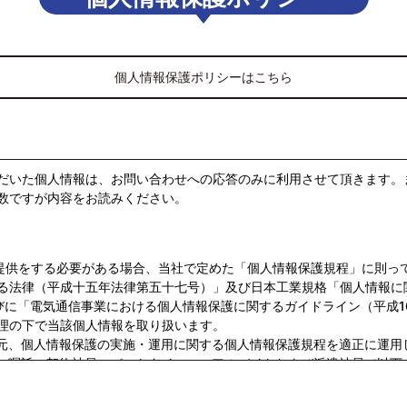
個人情報保護ポリシーはこちら
だいた個人情報は、お問い合わせへの応答のみに利用させて頂きます。
数ですが内容をお読みください。
び提供をする必要がある場合、当社で定めた「個人情報保護規程」に則っ
る法律（平成十五年法律第五十七号）」及び日本工業規格「個人情報に
）」ならびに「電気通信事業における個人情報保護に関するガイドライン（平成1
理の下で当該個人情報を取り扱います。
の元、個人情報保護の実施・運用に関する個人情報保護規程を適正に運用
員、嘱託、契約社員、パートタイマー、アルバイトおよび派遣社員（以下
う教育啓発に努めます。
て定期的に監査を実施し、常に継続的な改善を図り個人情報への不正アク