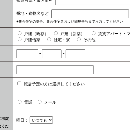
都道府県・市区町村
番地・建物名など
※集合住宅の場合、集合住宅名および部屋番号まで入力してください
戸建（既存）
戸建（新築）
賃貸アパート・
戸建借家
社宅・寮
その他
-
-
転居予定の方は選択してください
電話
メール
ご指定
曜日：
力くだ