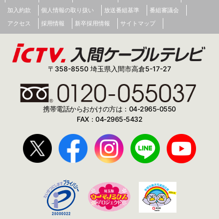
安心のネットワーク接続、Wi-Fi接続、
ユーザーマニュアルはこちら
加入約款
個人情報の取り扱い
放送番組基準
番組審議会
オンラインバンキング、オンラインショッピングなど、
アクセス
採用情報
新卒採用情報
サイトマップ
全てのインターネット接続を安全に保つ。
ソフト一覧
〒358-8550 埼玉県入間市高倉5-17-27
携帯電話からおかけの方は：04-2965-0550
FAX：04-2965-5432
ウイルス対策
生活・実用
セキュリティ
ビジネス
デザイン
対応プラットフォーム・システム要件