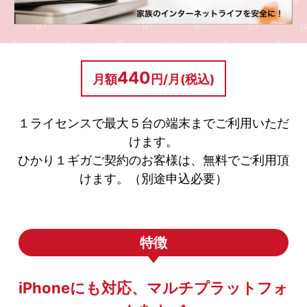
（IPv6ルータ＊1またはI
必要機器
2・パソコン・セキュリティ
※対応機種でも動作確認の結
440
月額
円/月(税込)
設定
ご利用の端末によって設定が
１ライセンスで最大５台の端末までご利用いただ
けます。
＊1 DHCPv6-PD対応ルータをご用意ください。（android端末でIPv6を利
用する場合は必須）
ひかり１ギガご契約のお客様は、無料でご利用頂
＊2 IPv6ブリッジ（パススルー）機能が無効（OFF）になっている場合は、
けます。（別途申込必要）
必ず機能を有効（ON）に設定を変更願います。なお、ご利用中のルータの
設定状況、設定変更方法などはメーカーにお問い合わせください。
特徴
注意事項
iPhoneにも対応、マルチプラットフォ