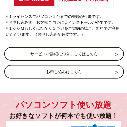
第三者機関から数多く表彰、世界に認められた製品。
※１ライセンスでパソコン１台までの登録が可能です。
※お申し込み後、お客様ご自身によインストールが必要です。
※１６０Ｍもしくはひかり１ギガをご契約の場合、無料でご利用
いただけます。（お申し込みが必要です。）
サービスの詳細につきましてはこちら
お申し込みはこちら
紛失や盗難対策もバッチリ。お子さんの
見守りにも
パソコンソフト使い放題
充実したスマホ、タブレット管理
紛失や盗難対策もバッチリ。
お好きなソフトが何本でも使い放題！
デバイスの位置情報を瞬時に把握。お子さんの見守りに
も役立つ！