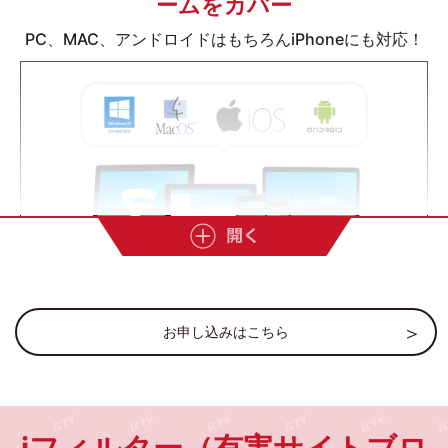
ームをカバー
IPv4ご利用時はルータにグローバルIPアドレス(インター
ネット上の住所)が割り振られ、ルータ配下の機器にはロ
PC、MAC、アンドロイドはもちろんiPhoneにも対応！
ーカルIPアドレスと呼ばれるプライベートなアドレスが割
り振られます。配下の機器はルータを介しての接続となっ
ています。
IPv6ご利用時はIPv4ご利用時と違い、ルータ配下の機器に
グローバルIPアドレス(インターネット上の住所)が割り振
られます。スマートフォンやPC等の機器が直接インター
ネットと繋がる関係上、セキュリティはご自身で確保する
必要があります。ルータのセキュリティ設定やセキュリテ
ィ対策ソフトなど、よくご理解いただいた上でご利用くだ
さい。
お申し込みはこちら
家族全員のデバイスにインストール
また、本サービスを使用したことによるトラブルなどは、
弊社では責任を負いかねますのでご了承ください。
１ライセンスで５台まで追加できる！
自宅のパソコン、家族のスマホ、
田舎のおじいちゃん、おばあちゃんのデバイスも安心の