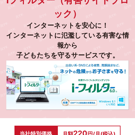
iフィルター（有害サイトブロ
環境に。
ご利用を希望の方
ライセンスの管理はWebで簡単に。
ック）
IPv6インターネット接続をご希望の場合は、
インターネットを安心に！
お電話または、
インターネットに氾濫している有害な情
専用フォームよりお申し込みください。
報から
子どもたちを守るサービスです。
専用フォームはこちら
世界で評価されたスキャン機能
既知のウイルスはもちろん、未知のウイルスも振る舞い
検知でブロック！
近年被害が増大しているランサムウェアも、高い精度で
220
当社特別価格
月額
円/月(税込)
検出することができます。