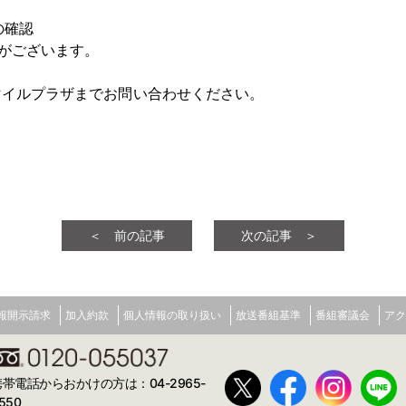
Fの確認
がございます。
マイルプラザまでお問い合わせください。
＜ 前の記事
次の記事 ＞
報開示請求
加入約款
個人情報の取り扱い
放送番組基準
番組審議会
アク
携帯電話からおかけの方は：04-2965-
550