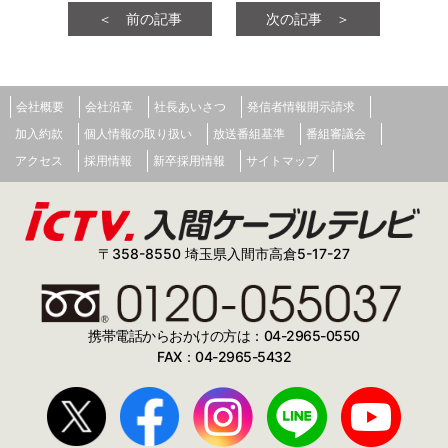
＜ 前の記事
次の記事 ＞
会社概要
会社沿革
社長あいさつ
発信者情報開示請求
加入約款
個人情報の取り扱い
放送番組基準
番組審議会
アクセス
採用情報
新卒採用情報
サイトマップ
〒358-8550 埼玉県入間市高倉5-17-27
携帯電話からおかけの方は：04-2965-0550
FAX：04-2965-5432