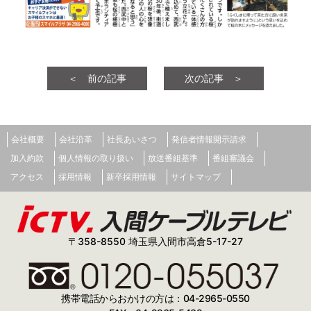
＜ 前の記事
次の記事 ＞
会社概要
会社沿革
社長あいさつ
発信者情報開示請求
加入約款
個人情報の取り扱い
放送番組基準
番組審議会
アクセス
採用情報
新卒採用情報
サイトマップ
〒358-8550 埼玉県入間市高倉5-17-27
携帯電話からおかけの方は：04-2965-0550