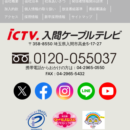
会社概要
会社沿革
社長あいさつ
発信者情報開示請求
加入約款
個人情報の取り扱い
放送番組基準
番組審議会
アクセス
採用情報
新卒採用情報
サイトマップ
〒358-8550 埼玉県入間市高倉5-17-27
携帯電話からおかけの方は：04-2965-0550
FAX：04-2965-5432