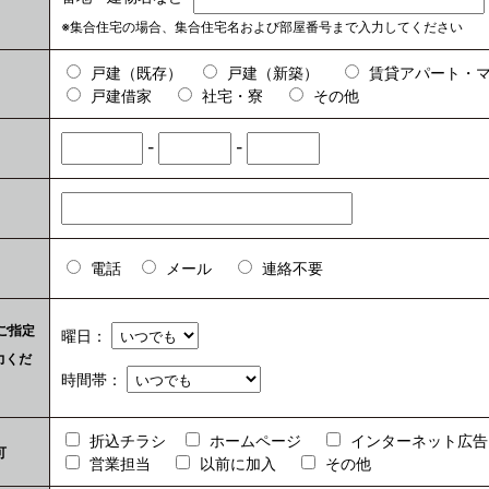
※集合住宅の場合、集合住宅名および部屋番号まで入力してください
戸建（既存）
戸建（新築）
賃貸アパート・
戸建借家
社宅・寮
その他
-
-
電話
メール
連絡不要
ご指定
曜日：
力くだ
時間帯：
折込チラシ
ホームページ
インターネット広告
可
営業担当
以前に加入
その他