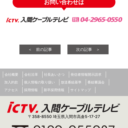
お問い合わせは
＜ 前の記事
次の記事 ＞
会社概要
会社沿革
社長あいさつ
発信者情報開示請求
加入約款
個人情報の取り扱い
放送番組基準
番組審議会
アクセス
採用情報
新卒採用情報
サイトマップ
〒358-8550 埼玉県入間市高倉5-17-27