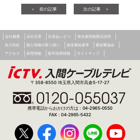
＜ 前の記事
次の記事 ＞
会社概要
会社沿革
社長あいさつ
発信者情報開示請求
加入約款
個人情報の取り扱い
放送番組基準
番組審議会
アクセス
採用情報
新卒採用情報
サイトマップ
〒358-8550 埼玉県入間市高倉5-17-27
携帯電話からおかけの方は：04-2965-0550
FAX：04-2965-5432