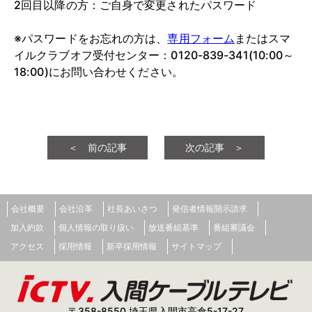
2回目以降の方：ご自身で変更されたパスワード
※パスワードをお忘れの方は、
専用フォーム
またはスマ
イルクラブオフ受付センター：0120-839-341(10:00～
18:00)にお問い合わせください。
＜ 前の記事
次の記事 ＞
会社概要
会社沿革
社長あいさつ
発信者情報開示請求
加入約款
個人情報の取り扱い
放送番組基準
番組審議会
アクセス
採用情報
新卒採用情報
サイトマップ
〒358-8550 埼玉県入間市高倉5-17-27