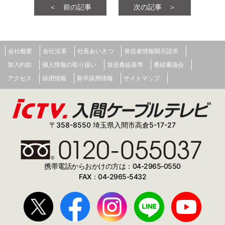
＜ 前の記事
次の記事 ＞
会社概要
会社沿革
社長あいさつ
発信者情報開示請求
加入約款
個人情報の取り扱い
放送番組基準
番組審議会
アクセス
採用情報
新卒採用情報
サイトマップ
〒358-8550 埼玉県入間市高倉5-17-27
携帯電話からおかけの方は：04-2965-0550
FAX：04-2965-5432