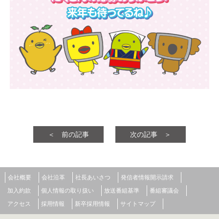
＜ 前の記事
次の記事 ＞
会社概要
会社沿革
社長あいさつ
発信者情報開示請求
加入約款
個人情報の取り扱い
放送番組基準
番組審議会
アクセス
採用情報
新卒採用情報
サイトマップ